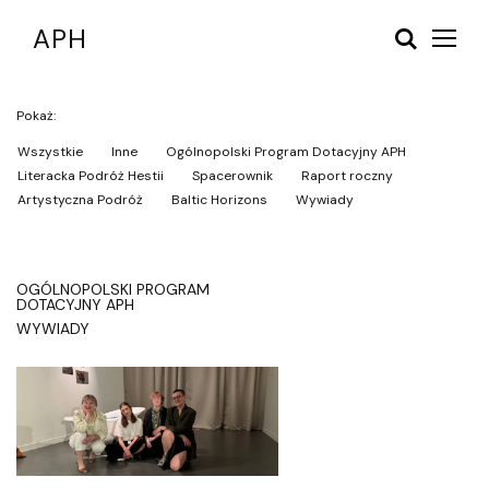
A
P
H
Pokaż:
Wszystkie
Inne
Ogólnopolski Program Dotacyjny APH
Literacka Podróż Hestii
Spacerownik
Raport roczny
O
s
Artystyczna Podróż
Baltic Horizons
Wywiady
t
a
t
n
OGÓLNOPOLSKI PROGRAM
i
DOTACYJNY APH
e
WYWIADY
a
k
t
u
a
l
n
o