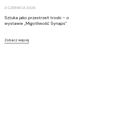
ś
c
3 CZERWCA 2026
i
Sztuka jako przestrzeń troski – o
wystawie „Migotliwość Synaps”
Zobacz więcej
K
F
u
n
d