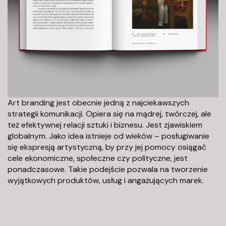
9
0
2
-
1
2
7
W
Art branding jest obecnie jedną z najciekawszych
a
strategii komunikacji. Opiera się na mądrej, twórczej, ale
r
też efektywnej relacji sztuki i biznesu. Jest zjawiskiem
globalnym. Jako idea istnieje od wieków – posługiwanie
s
się ekspresją artystyczną, by przy jej pomocy osiągać
z
cele ekonomiczne, społeczne czy polityczne, jest
a
ponadczasowe. Takie podejście pozwala na tworzenie
w
wyjątkowych produktów, usług i angażujących marek.
a
k
o