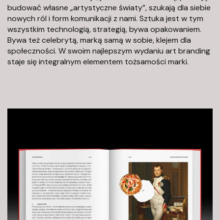
budować własne „artystyczne światy”, szukają dla siebie
r
nowych ról i form komunikacji z nami. Sztuka jest w tym
ó
wszystkim technologią, strategią, bywa opakowaniem.
ż
Bywa też celebrytą, marką samą w sobie, klejem dla
H
społeczności. W swoim najlepszym wydaniu art branding
e
staje się integralnym elementem tożsamości marki.
s
t
i
i
M
o
ł
d
a
w
s
k
a