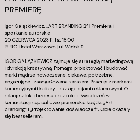
p
PREMIERĘ
l
Igor Gałązkiewicz, „ART BRANDING 2” | Premiera i
spotkanie autorskie
20 CZERWCA 2023 R. | g. 18:00
PURO Hotel Warszawa | ul. Widok 9
IGOR GAŁĄZKIEWICZ zajmuje się strategią marketingową
i dyrekcją kreatywną. Pomaga projektować i budować
marki mądrze nowoczesne, ciekawe, potrzebne,
angażujące i zaangażowane zarazem. Pracuje z markami
komercyjnymi i kultury oraz agencjami reklamowymi. O
relacji sztuki i biznesu oraz roli doświadczeń w
komunikacji napisał dwie pionierskie książki: „Art
branding” i „Projektowanie doświadczeń”. Obie okazały
się bestsellerami.