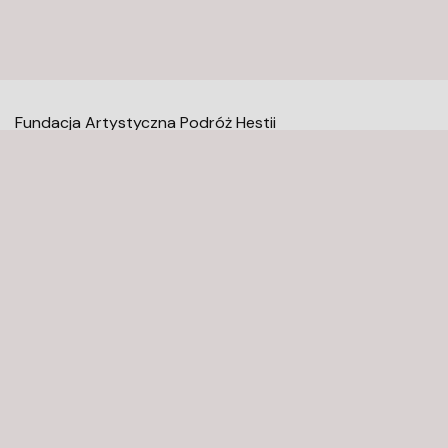
Fundacja Artystyczna Podróż Hestii
Mołdawska 9
02-127 Warszawa
kontakt@fundacjaaph.pl
Newsletter