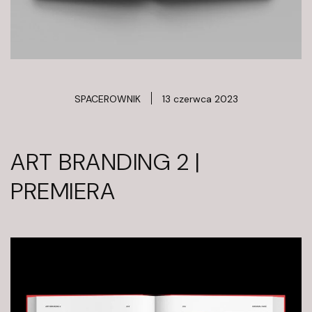
ś
c
i
SPACEROWNIK
13 czerwca 2023
ART BRANDING 2 |
PREMIERA
K
F
u
n
d