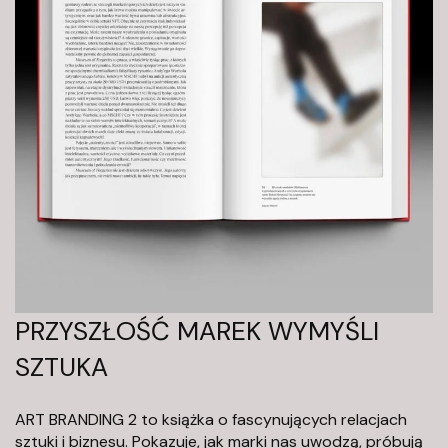
a
c
j
a
A
r
t
y
s
t
y
c
z
PRZYSZŁOŚĆ MAREK WYMYŚLI
n
SZTUKA
a
P
o
ART BRANDING 2 to książka o fascynujących relacjach
d
sztuki i biznesu. Pokazuje, jak marki nas uwodzą, próbują