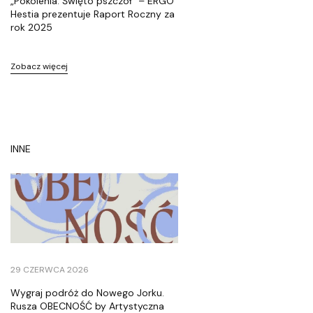
„Pokolenia. Święto pszczół” – ERGO
r
Hestia prezentuje Raport Roczny za
rok 2025
ó
ż
H
Zobacz więcej
e
s
t
i
INNE
i
M
o
ł
d
a
w
29 CZERWCA 2026
s
k
Wygraj podróż do Nowego Jorku.
Rusza OBECNOŚĆ by Artystyczna
a