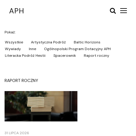
A
P
H
Pokaż:
Wszystkie
Artystyczna Podróż
Baltic Horizons
Wywiady
Inne
Ogólnopolski Program Dotacyjny APH
O
s
Literacka Podróż Hestii
Spacerownik
Raport roczny
t
a
t
n
RAPORT ROCZNY
i
e
a
k
t
u
a
l
n
o
31 LIPCA 2026