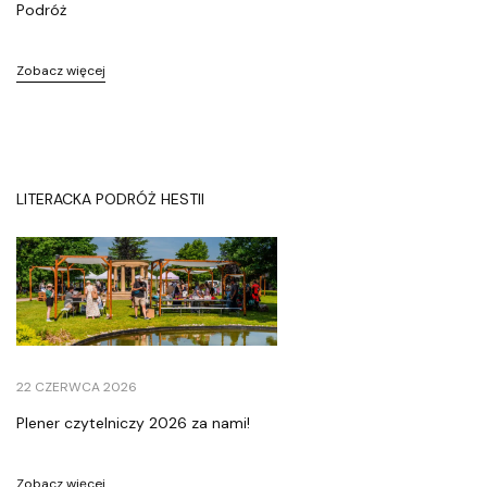
Podróż
9
0
Zobacz więcej
2
-
1
2
7
LITERACKA PODRÓŻ HESTII
W
a
r
s
z
a
w
22 CZERWCA 2026
a
Plener czytelniczy 2026 za nami!
k
o
Zobacz więcej