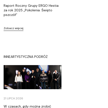
ś
c
Raport Roczny Grupy ERGO Hestia
i
za rok 2025 „Pokolenia. Święto
pszczół”
Zobacz więcej
INNE
ARTYSTYCZNA PODRÓŻ
K
F
u
21 LIPCA 2026
n
d
W czasach, gdy można zrobić