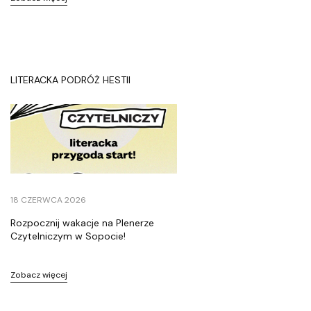
n
t
a
k
LITERACKA PODRÓŻ HESTII
t
@
f
u
n
d
a
18 CZERWCA 2026
c
j
Rozpocznij wakacje na Plenerze
Czytelniczym w Sopocie!
a
a
p
Zobacz więcej
h
.