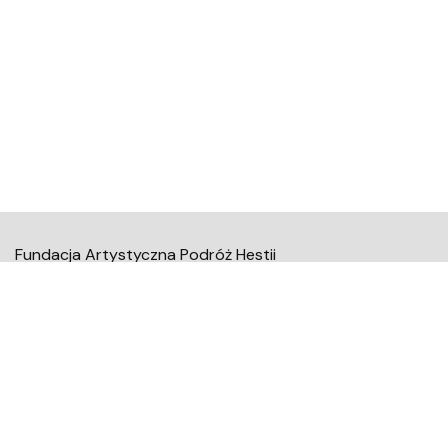
Fundacja Artystyczna Podróż Hestii
Mołdawska 9
02-127 Warszawa
kontakt@fundacjaaph.pl
Newsletter