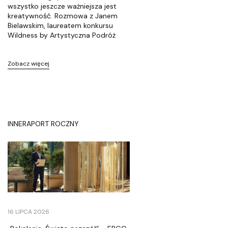
wszystko jeszcze ważniejsza jest
a
kreatywność. Rozmowa z Janem
c
Bielawskim, laureatem konkursu
j
Wildness by Artystyczna Podróż
a
A
Zobacz więcej
r
t
y
s
t
INNE
RAPORT ROCZNY
y
c
z
n
a
P
o
16 LIPCA 2026
d