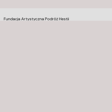
Fundacja Artystyczna Podróż Hestii
Mołdawska 9
02-127 Warszawa
kontakt@fundacjaaph.pl
Newsletter
Regulamin serwisu
Regulamin newslettera