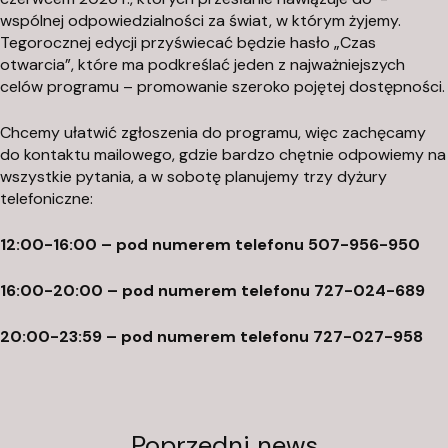
r
wspólnej odpowiedzialności za świat, w którym żyjemy.
Tegorocznej edycji przyświecać będzie hasło „Czas
ó
otwarcia”, które ma podkreślać jeden z najważniejszych
ż
celów programu – promowanie szeroko pojętej dostępności.
H
e
Chcemy ułatwić zgłoszenia do programu, więc zachęcamy
s
do kontaktu mailowego, gdzie bardzo chętnie odpowiemy na
t
wszystkie pytania, a w sobotę planujemy trzy dyżury
i
telefoniczne:
i
M
12:00-16:00 – pod numerem telefonu 507-956-950
o
16:00-20:00 – pod numerem telefonu 727-024-689
ł
d
20:00-23:59 – pod numerem telefonu 727-027-958
a
w
s
k
Poprzedni news
a