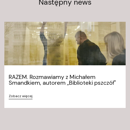
Następny news
n
t
a
k
t
@
f
u
n
d
RAZEM. Rozmawiamy z Michałem
a
Smandkiem, autorem „Biblioteki pszczół"
c
j
Zobacz więcej
a
a
p
h
.