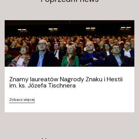
9
0
2
-
1
2
7
W
a
r
Znamy laureatów Nagrody Znaku i Hestii
s
im. ks. Józefa Tischnera
z
a
Zobacz więcej
w
a
k
o