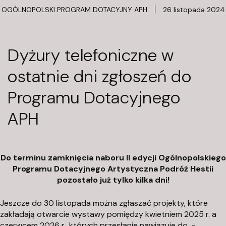
a
OGÓLNOPOLSKI PROGRAM DOTACYJNY APH
26 listopada 2024
c
j
a
Dyżury telefoniczne w
A
ostatnie dni zgłoszeń do
r
t
Programu Dotacyjnego
y
s
APH
t
y
c
Do terminu zamknięcia naboru II edycji Ogólnopolskiego
z
Programu Dotacyjnego Artystyczna Podróż Hestii
n
pozostało już tylko kilka dni!
a
P
Jeszcze do 30 listopada można zgłaszać projekty, które
o
zakładają otwarcie wystawy pomiędzy kwietniem 2025 r. a
d
czerwcem 2026 r., których przesłanie nawiązuje do
-