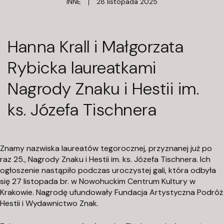
ś
INNE
28 listopada 2025
c
i
Hanna Krall i Małgorzata
Rybicka laureatkami
Nagrody Znaku i Hestii im.
ks. Józefa Tischnera
Znamy nazwiska laureatów tegorocznej, przyznanej już po
K
raz 25., Nagrody Znaku i Hestii im. ks. Józefa Tischnera. Ich
ogłoszenie nastąpiło podczas uroczystej gali, która odbyła
się 27 listopada br. w Nowohuckim Centrum Kultury w
F
Krakowie. Nagrodę ufundowały Fundacja Artystyczna Podróż
u
Hestii i Wydawnictwo Znak.
n
d