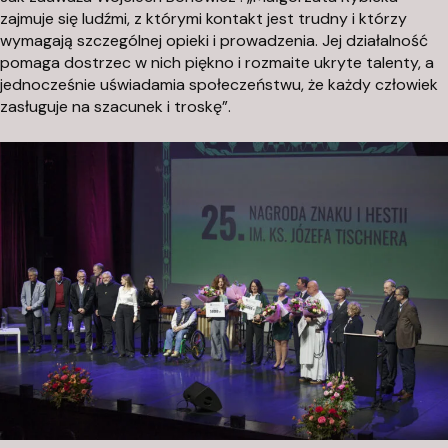
zajmuje się ludźmi, z którymi kontakt jest trudny i którzy
9
wymagają szczególnej opieki i prowadzenia. Jej działalność
0
pomaga dostrzec w nich piękno i rozmaite ukryte talenty, a
2
jednocześnie uświadamia społeczeństwu, że każdy człowiek
-
zasługuje na szacunek i troskę
”.
1
2
7
W
a
r
s
z
a
w
a
k
o