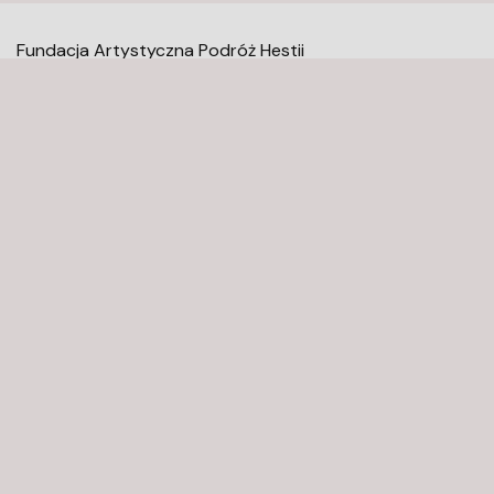
Fundacja Artystyczna Podróż Hestii
Mołdawska 9
02-127 Warszawa
kontakt@fundacjaaph.pl
Newsletter
Regulamin serwisu
Regulamin newslettera
Polityka prywatności