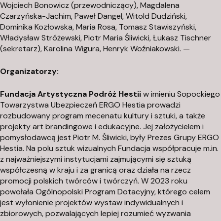
Wojciech Bonowicz (przewodniczący), Magdalena
p
Czarzyńska-Jachim, Paweł Dangel, Witold Dudziński,
l
Dominika Kozłowska, Maria Rosa, Tomasz Stawiszyński,
Władysław Stróżewski, Piotr Maria Śliwicki, Łukasz Tischner
(sekretarz), Karolina Wigura, Henryk Woźniakowski. —
Organizatorzy:
Fundacja Artystyczna Podróż Hestii
w imieniu Sopockiego
Towarzystwa Ubezpieczeń ERGO Hestia prowadzi
rozbudowany program mecenatu kultury i sztuki, a także
projekty art brandingowe i edukacyjne. Jej założycielem i
pomysłodawcą jest Piotr M. Śliwicki, były Prezes Grupy ERGO
Hestia. Na polu sztuk wizualnych Fundacja współpracuje m.in.
z najważniejszymi instytucjami zajmującymi się sztuką
współczesną w kraju i za granicą oraz działa na rzecz
promocji polskich twórców i twórczyń. W 2023 roku
powołała Ogólnopolski Program Dotacyjny, którego celem
jest wyłonienie projektów wystaw indywidualnych i
zbiorowych, pozwalających lepiej rozumieć wyzwania