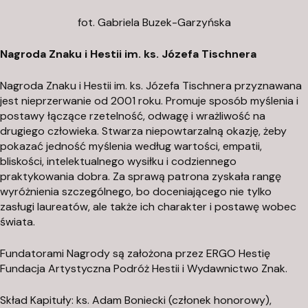
n
fot.
Gabriela Buzek-Garzyńska
t
a
Nagroda Znaku i Hestii im. ks. Józefa Tischnera
k
t
Nagroda Znaku i Hestii im. ks. Józefa Tischnera przyznawana
@
jest nieprzerwanie od 2001 roku. Promuje sposób myślenia i
postawy łączące rzetelność, odwagę i wrażliwość na
f
drugiego człowieka. Stwarza niepowtarzalną okazję, żeby
u
pokazać jedność myślenia według wartości, empatii,
n
bliskości, intelektualnego wysiłku i codziennego
d
praktykowania dobra. Za sprawą patrona zyskała rangę
a
wyróżnienia szczególnego, bo doceniającego nie tylko
c
zasługi laureatów, ale także ich charakter i postawę wobec
j
świata.
a
Fundatorami Nagrody są założona przez ERGO Hestię
a
Fundacja Artystyczna Podróż Hestii i Wydawnictwo Znak.
p
h
Skład Kapituły: ks. Adam Boniecki (członek honorowy),
.