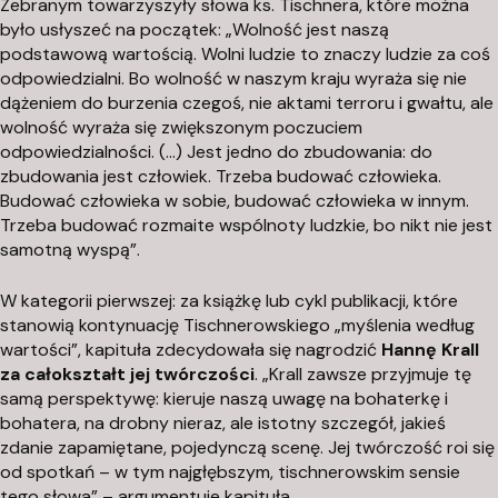
Zebranym towarzyszyły słowa ks. Tischnera, które można
a
było usłyszeć na początek: „Wolność jest naszą
c
podstawową wartością. Wolni ludzie to znaczy ludzie za coś
j
odpowiedzialni. Bo wolność w naszym kraju wyraża się nie
a
dążeniem do burzenia czegoś, nie aktami terroru i gwałtu, ale
wolność wyraża się zwiększonym poczuciem
A
odpowiedzialności. (…) Jest jedno do zbudowania: do
r
zbudowania jest człowiek. Trzeba budować człowieka.
t
Budować człowieka w sobie, budować człowieka w innym.
y
Trzeba budować rozmaite wspólnoty ludzkie, bo nikt nie jest
s
samotną wyspą”.
t
y
W kategorii pierwszej: za książkę lub cykl publikacji, które
c
stanowią kontynuację Tischnerowskiego „myślenia według
wartości”, kapituła zdecydowała się nagrodzić
Hannę Krall
z
za całokształt jej twórczości
. „Krall zawsze przyjmuje tę
n
samą perspektywę: kieruje naszą uwagę na bohaterkę i
a
bohatera, na drobny nieraz, ale istotny szczegół, jakieś
P
zdanie zapamiętane, pojedynczą scenę. Jej twórczość roi się
o
od spotkań – w tym najgłębszym, tischnerowskim sensie
d
tego słowa” – argumentuje kapituła.