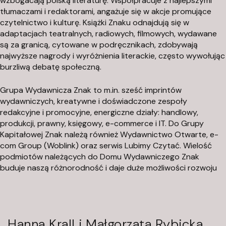
wzbogacają polską literaturę. Współpracuje z najlepszymi
tłumaczami i redaktorami, angażuje się w akcje promujące
czytelnictwo i kulturę. Książki Znaku odnajdują się w
adaptacjach teatralnych, radiowych, filmowych, wydawane
są za granicą, cytowane w podręcznikach, zdobywają
najwyższe nagrody i wyróżnienia literackie, często wywołując
burzliwą debatę społeczną.
Grupa Wydawnicza Znak to m.in. sześć imprintów
wydawniczych, kreatywne i doświadczone zespoły
redakcyjne i promocyjne, energiczne działy: handlowy,
produkcji, prawny, księgowy, e-commerce i IT. Do Grupy
Kapitałowej Znak należą również Wydawnictwo Otwarte, e-
com Group (Woblink) oraz serwis Lubimy Czytać. Wielość
podmiotów należących do Domu Wydawniczego Znak
buduje naszą różnorodność i daje duże możliwości rozwoju
Hanna Krall i Małgorzata Rybicka