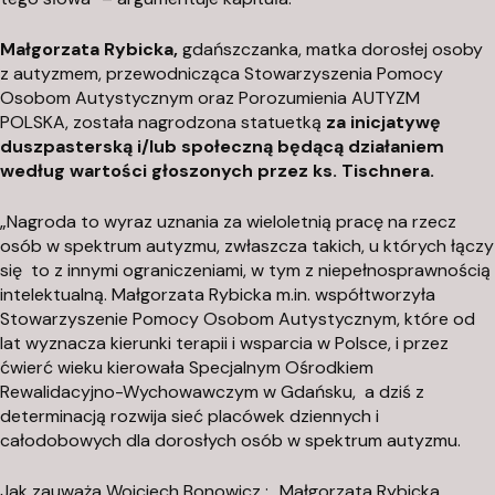
r
ó
Małgorzata Rybicka,
gdańszczanka, matka dorosłej osoby
z autyzmem, przewodnicząca Stowarzyszenia Pomocy
ż
Osobom Autystycznym oraz Porozumienia AUTYZM
H
POLSKA, została nagrodzona statuetką
za inicjatywę
e
duszpasterską i/lub społeczną będącą działaniem
s
według wartości głoszonych przez ks. Tischnera.
t
i
„Nagroda to wyraz uznania za wieloletnią pracę na rzecz
i
osób w spektrum autyzmu, zwłaszcza takich, u których łączy
M
się to z innymi ograniczeniami, w tym z niepełnosprawnością
intelektualną. Małgorzata Rybicka m.in. współtworzyła
o
Stowarzyszenie Pomocy Osobom Autystycznym, które od
ł
lat wyznacza kierunki terapii i wsparcia w Polsce, i przez
d
ćwierć wieku kierowała Specjalnym Ośrodkiem
a
Rewalidacyjno-Wychowawczym w Gdańsku,
a dziś z
w
determinacją rozwija sieć placówek dziennych i
s
całodobowych dla dorosłych osób w spektrum autyzmu.
k
a
Jak zauważa Wojciech Bonowicz : „Małgorzata Rybicka