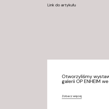
Link do artykułu
Otworzyliśmy wystaw
galerii OP ENHEIM w
Zobacz więcej