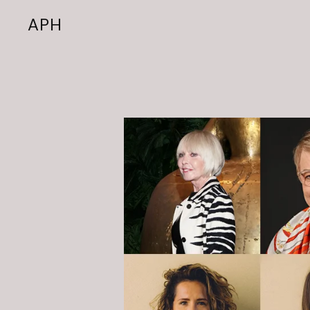
A
P
H