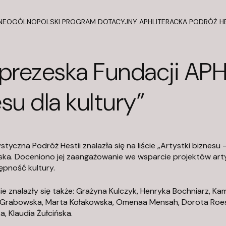
NE
OGÓLNOPOLSKI PROGRAM DOTACYJNY APH
LITERACKA PODRÓŻ HE
prezeska Fundacji APH 
su dla kultury”
tyczna Podróż Hestii znalazła się na liście „Artystki biznesu –
a. Doceniono jej zaangażowanie we wsparcie projektów arty
ępność kultury.
ie znalazły się także: Grażyna Kulczyk, Henryka Bochniarz, Ka
Grabowska, Marta Kołakowska, Omenaa Mensah, Dorota Roesl
, Klaudia Żułcińska.