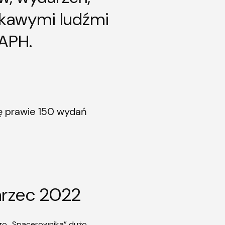
ekawymi ludźmi
 APH.
ię prawie 150 wydań
rzec 2022
go „Spacerownika” dużo