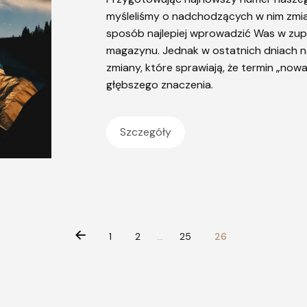
myśleliśmy o nadchodzących w nim zmian
sposób najlepiej wprowadzić Was w zup
magazynu. Jednak w ostatnich dniach n
zmiany, które sprawiają, że termin „now
głębszego znaczenia.
Szczegóły
1
2
…
25
26