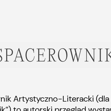
ik Artystyczno-Literacki (dla 
k”) to autorski przegląd wysta