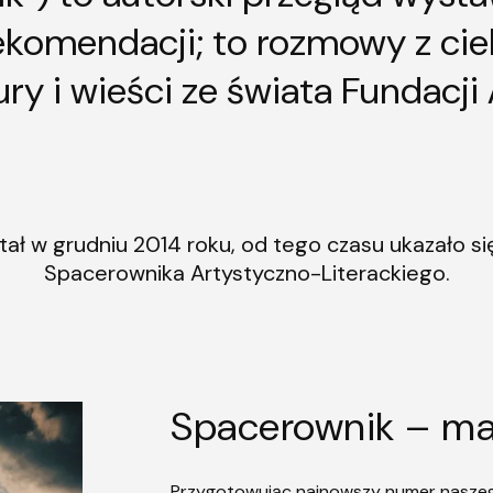
ekomendacji; to rozmowy z ci
ury i wieści ze świata Fundacji
ł w grudniu 2014 roku, od tego czasu ukazało s
Spacerownika Artystyczno-Literackiego.
Spacerownik – ma
Przygotowując najnowszy numer nasze