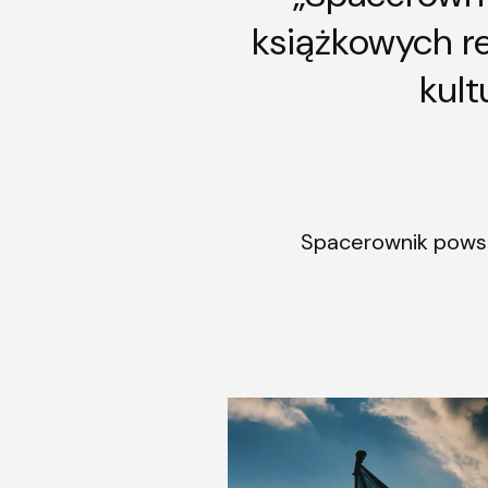
książkowych r
kult
Spacerownik powsta