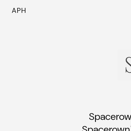
A
P
H
Spacerown
„Spacerowni