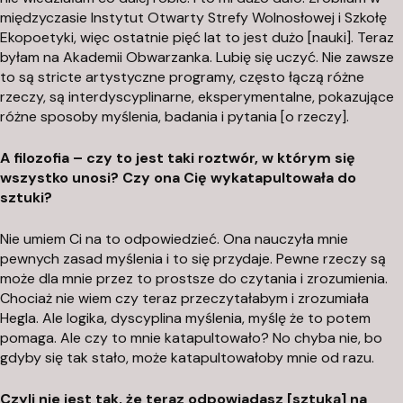
międzyczasie Instytut Otwarty Strefy Wolnosłowej i Szkołę
Ekopoetyki, więc ostatnie pięć lat to jest dużo [nauki]. Teraz
byłam na Akademii Obwarzanka. Lubię się uczyć. Nie zawsze
to są stricte artystyczne programy, często łączą różne
rzeczy, są interdyscyplinarne, eksperymentalne, pokazujące
różne sposoby myślenia, badania i pytania [o rzeczy].
A filozofia – czy to jest taki roztwór, w którym się
wszystko unosi? Czy ona Cię wykatapultowała do
sztuki?
Nie umiem Ci na to odpowiedzieć. Ona nauczyła mnie
pewnych zasad myślenia i to się przydaje. Pewne rzeczy są
może dla mnie przez to prostsze do czytania i zrozumienia.
Chociaż nie wiem czy teraz przeczytałabym i zrozumiała
Hegla. Ale logika, dyscyplina myślenia, myślę że to potem
pomaga. Ale czy to mnie katapultowało? No chyba nie, bo
gdyby się tak stało, może katapultowałoby mnie od razu.
Czyli nie jest tak, że teraz odpowiadasz [sztuką] na