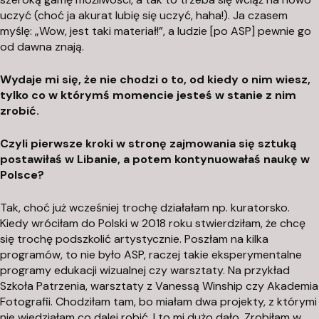
uczyć (choć ja akurat lubię się uczyć, haha!). Ja czasem
myślę: „Wow, jest taki materiał!”, a ludzie [po ASP] pewnie go
od dawna znają.
Wydaje mi się, że nie chodzi o to, od kiedy o nim wiesz,
tylko co w którymś momencie jesteś w stanie z nim
zrobić.
Czyli pierwsze kroki w stronę zajmowania się sztuką
postawiłaś w Libanie, a potem kontynuowałaś naukę w
Polsce?
Tak, choć już wcześniej trochę działałam np. kuratorsko.
Kiedy wróciłam do Polski w 2018 roku stwierdziłam, że chcę
się trochę podszkolić artystycznie. Poszłam na kilka
programów, to nie było ASP, raczej takie eksperymentalne
programy edukacji wizualnej czy warsztaty. Na przykład
Szkoła Patrzenia, warsztaty z Vanessą Winship czy Akademia
Fotografii. Chodziłam tam, bo miałam dwa projekty, z którymi
nie wiedziałam co dalej robić. I to mi dużo dało. Zrobiłam w