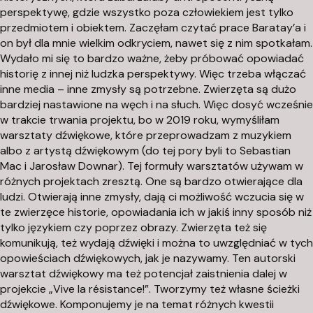
perspektywę, gdzie wszystko poza człowiekiem jest tylko
przedmiotem i obiektem. Zaczęłam czytać prace Baratay’a i
on był dla mnie wielkim odkryciem, nawet się z nim spotkałam.
Wydało mi się to bardzo ważne, żeby próbować opowiadać
historię z innej niż ludzka perspektywy. Więc trzeba włączać
inne media – inne zmysły są potrzebne. Zwierzęta są dużo
bardziej nastawione na węch i na słuch. Więc dosyć wcześnie
w trakcie trwania projektu, bo w 2019 roku, wymyśliłam
warsztaty dźwiękowe, które przeprowadzam z muzykiem
albo z artystą dźwiękowym (do tej pory byli to Sebastian
Mac i Jarosław Downar). Tej formuły warsztatów używam w
różnych projektach zresztą. One są bardzo otwierające dla
ludzi. Otwierają inne zmysły, dają ci możliwość wczucia się w
te zwierzęce historie, opowiadania ich w jakiś inny sposób niż
tylko językiem czy poprzez obrazy. Zwierzęta też się
komunikują, też wydają dźwięki i można to uwzględniać w tych
opowieściach dźwiękowych, jak je nazywamy. Ten autorski
warsztat dźwiękowy ma też potencjał zaistnienia dalej w
projekcie „Vive la résistance!”. Tworzymy też własne ścieżki
dźwiękowe. Komponujemy je na temat różnych kwestii