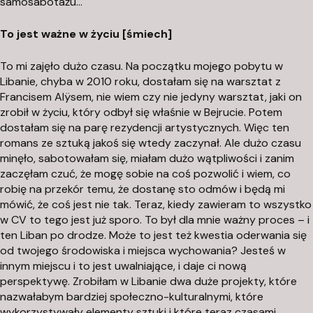
samosabotażu…
To jest ważne w życiu [śmiech]
To mi zajęło dużo czasu. Na początku mojego pobytu w
Libanie, chyba w 2010 roku, dostałam się na warsztat z
Francisem Alÿsem, nie wiem czy nie jedyny warsztat, jaki on
zrobił w życiu, który odbył się właśnie w Bejrucie. Potem
dostałam się na parę rezydencji artystycznych. Więc ten
romans ze sztuką jakoś się wtedy zaczynał. Ale dużo czasu
minęło, sabotowałam się, miałam dużo wątpliwości i zanim
zaczęłam czuć, że mogę sobie na coś pozwolić i wiem, co
robię na przekór temu, że dostanę sto odmów i będą mi
mówić, że coś jest nie tak. Teraz, kiedy zawieram to wszystko
w CV to tego jest już sporo. To był dla mnie ważny proces – i
ten Liban po drodze. Może to jest też kwestia oderwania się
od twojego środowiska i miejsca wychowania? Jesteś w
innym miejscu i to jest uwalniające, i daje ci nową
perspektywę. Zrobiłam w Libanie dwa duże projekty, które
nazwałabym bardziej społeczno-kulturalnymi, które
wykorzystywały elementy sztuki i które teraz czasami