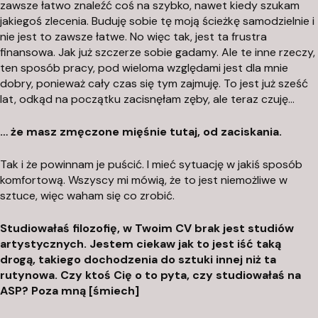
zawsze łatwo znaleźć coś na szybko, nawet kiedy szukam
jakiegoś zlecenia. Buduję sobie tę moją ścieżkę samodzielnie i
nie jest to zawsze łatwe. No więc tak, jest ta frustra
finansowa. Jak już szczerze sobie gadamy. Ale te inne rzeczy,
ten sposób pracy, pod wieloma względami jest dla mnie
dobry, ponieważ cały czas się tym zajmuję. To jest już sześć
lat, odkąd na początku zacisnęłam zęby, ale teraz czuję…
… że masz zmęczone mięśnie tutaj, od zaciskania.
Tak i że powinnam je puścić. I mieć sytuację w jakiś sposób
komfortową. Wszyscy mi mówią, że to jest niemożliwe w
sztuce, więc waham się co zrobić.
Studiowałaś filozofię, w Twoim CV brak jest studiów
artystycznych. Jestem ciekaw jak to jest iść taką
drogą, takiego dochodzenia do sztuki innej niż ta
rutynowa. Czy ktoś Cię o to pyta, czy studiowałaś na
ASP? Poza mną [śmiech]