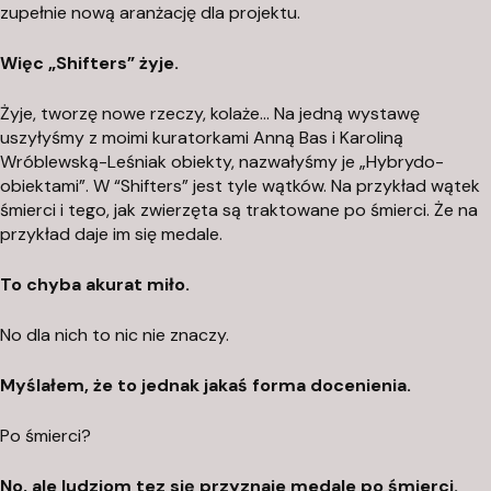
zupełnie nową aranżację dla projektu.
Więc „Shifters” żyje.
Żyje, tworzę nowe rzeczy, kolaże… Na jedną wystawę
uszyłyśmy z moimi kuratorkami Anną Bas i Karoliną
Wróblewską-Leśniak obiekty, nazwałyśmy je „Hybrydo-
obiektami”. W “Shifters” jest tyle wątków. Na przykład wątek
śmierci i tego, jak zwierzęta są traktowane po śmierci. Że na
przykład daje im się medale.
To chyba akurat miło.
No dla nich to nic nie znaczy.
Myślałem, że to jednak jakaś forma docenienia.
Po śmierci?
No, ale ludziom tez się przyznaje medale po śmierci.