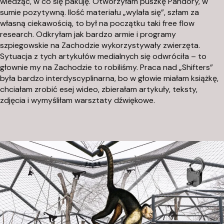
wiedząc, w co się pakuję. Otworzyłam puszkę Pandory, w
sumie pozytywną. Ilość materiału „wylała się”, szłam za
własną ciekawością, to był na początku taki
free flow
research
. Odkryłam jak bardzo armie i programy
szpiegowskie na Zachodzie wykorzystywały zwierzęta.
Sytuacja z tych artykułów medialnych się odwróciła – to
głownie my na Zachodzie to robiliśmy. Praca nad „Shifters”
była bardzo interdyscyplinarna, bo w głowie miałam książkę,
chciałam zrobić esej wideo, zbierałam artykuły, teksty,
zdjęcia i wymyśliłam warsztaty dźwiękowe.