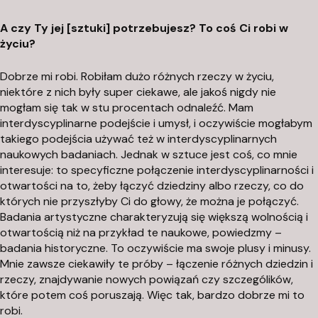
A czy Ty jej [sztuki] potrzebujesz? To coś Ci robi w
życiu?
Dobrze mi robi. Robiłam dużo różnych rzeczy w życiu,
niektóre z nich były super ciekawe, ale jakoś nigdy nie
mogłam się tak w stu procentach odnaleźć. Mam
interdyscyplinarne podejście i umysł, i oczywiście mogłabym
takiego podejścia używać też w interdyscyplinarnych
naukowych badaniach. Jednak w sztuce jest coś, co mnie
interesuje: to specyficzne połączenie interdyscyplinarności i
otwartości na to, żeby łączyć dziedziny albo rzeczy, co do
których nie przyszłyby Ci do głowy, że można je połączyć.
Badania artystyczne charakteryzują się większą wolnością i
otwartością niż na przykład te naukowe, powiedzmy –
badania historyczne. To oczywiście ma swoje plusy i minusy.
Mnie zawsze ciekawiły te próby – łączenie różnych dziedzin i
rzeczy, znajdywanie nowych powiązań czy szczególików,
które potem coś poruszają. Więc tak, bardzo dobrze mi to
robi.