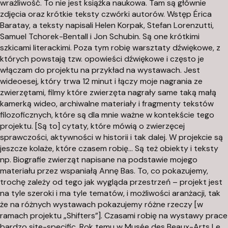
wrażliwość. To nie jest książka naukowa. Tam są głównie
zdjęcia oraz krótkie teksty czwórki autorów. Wstęp Érica
Baratay, a teksty napisali Helen Korpak, Stefan Lorenzutti,
Samuel Tchorek-Bentall i Jon Schubin. Są one krótkimi
szkicami literackimi. Poza tym robię warsztaty dźwiękowe, z
których powstają tzw. opowieści dźwiękowe i często je
włączam do projektu na przykład na wystawach. Jest
wideoesej, który trwa 12 minut i łączy moje nagrania ze
zwierzętami, filmy które zwierzęta nagrały same taką małą
kamerką wideo, archiwalne materiały i fragmenty tekstów
filozoficznych, które są dla mnie ważne w kontekście tego
projektu. [Są to] cytaty, które mówią o zwierzęcej
sprawczości, aktywności w historii i tak dalej. W projekcie są
jeszcze kolaże, które czasem robię… Są też obiekty i teksty
np. Biografie zwierząt napisane na podstawie mojego
materiału przez wspaniałą Annę Bas. To, co pokazujemy,
trochę zależy od tego jak wygląda przestrzeń – projekt jest
na tyle szeroki i ma tyle tematów, i możliwości aranżacji, tak
że na różnych wystawach pokazujemy różne rzeczy [w
ramach projektu „Shifters”]. Czasami robię na wystawy prace
bardzo
site-specific
. Rok temu w Musée des Beaux-Arts Le