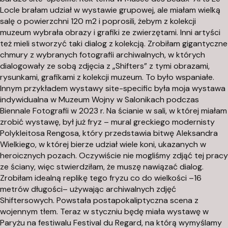
Locle brałam udział w wystawie grupowej, ale miałam wielką
salę o powierzchni 120 m
2
i poprosili, żebym z kolekcji
muzeum wybrała obrazy i grafiki ze zwierzętami. Inni artyści
też mieli stworzyć taki dialog z kolekcją. Zrobiłam gigantyczne
chmury z wybranych fotografii archiwalnych, w których
dialogowały ze sobą zdjęcia z „Shifters” z tymi obrazami,
rysunkami, grafikami z kolekcji muzeum. To było wspaniałe.
Innym przykładem wystawy
site-specific
była moja wystawa
indywidualna w Muzeum Wojny w Salonikach podczas
Biennale Fotografii w 2023 r. Na ścianie w sali, w której miałam
zrobić wystawę, był już fryz – mural greckiego modernisty
Polykleitosa Rengosa, który przedstawia bitwę Aleksandra
Wielkiego, w której bierze udział wiele koni, ukazanych w
heroicznych pozach. Oczywiście nie mogliśmy zdjąć tej pracy
ze ściany, więc stwierdziłam, że muszę nawiązać dialog.
Zrobiłam idealną replikę tego fryzu co do wielkości –16
metrów długości– używając archiwalnych zdjęć
Shiftersowych
. Powstała postapokaliptyczna scena z
wojennym tłem. Teraz w styczniu będę miała wystawę w
Paryżu na festiwalu Festival du Regard, na którą wymyślamy