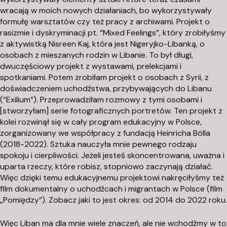
wracają w moich nowych działaniach, bo wykorzystywały
formułę warsztatów czy też pracy z archiwami. Projekt o
rasizmie i dyskryminacji pt. “Mixed Feelings”, który zrobiłyśmy
z aktywistką Nisreen Kaj, która jest Nigeryjko-Libanką, o
osobach z mieszanych rodzin w Libanie. To był długi,
dwuczęściowy projekt z wystawami, prelekcjami i
spotkaniami. Potem zrobiłam projekt o osobach z Syrii, z
doświadczeniem uchodźstwa, przybywających do Libanu
(“Exilium”). Przeprowadziłam rozmowy z tymi osobami i
[stworzyłam] serie fotograficznych portretów. Ten projekt z
kolei rozwinął się w cały program edukacyjny w Polsce,
zorganizowany we współpracy z fundacją Heinricha Bölla
(2018-2022). Sztuka nauczyła mnie pewnego rodzaju
spokoju i cierpliwości. Jeżeli jesteś skoncentrowana, uważna i
uparta rzeczy, które robisz, stopniowo zaczynają działać.
Więc dzięki temu edukacyjnemu projektowi nakręciłyśmy też
film dokumentalny o uchodźcach i migrantach w Polsce (film
„Pomiędzy”). Zobacz jaki to jest okres: od 2014 do 2022 roku.
Więc Liban ma dla mnie wiele znaczeń, ale nie wchodźmy w to