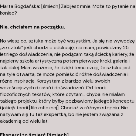
a
Marta Bogdańska: [śmiech] Zabijesz mnie. Może to pytanie na
c
koniec?
j
Nie, chciałem na początku.
a
A
No wiesz co, sztuka może być wszystkim. Ja się nie wywodzę
r
„ze sztuki” jeśli chodzi o edukację, nie mam, powiedzmy 25-
t
letniego doświadczenia, nie podążam taką ścieżką kariery, że
y
najpierw szkoła artystyczna potem pierwsze kroki, galeria i
s
tak dalej. Mam wrażenie, że dzięki temu czuję, że sztuka jest
t
na tyle otwarta, że może pomieścić różne doświadczenia i
y
różne inspiracje. Korzystam z bardzo wielu swoich
wcześniejszych działań i doświadczeń. Od teorii,
c
filozoficznych tekstów, które czytam… chyba nie miałam
z
takiego projektu, który byłby pozbawiony jakiegoś konceptu
n
i jakiejś teorii [filozoficznej]. Chociaż w różnym stopniu. Nie
a
nazywam się tu też ekspertką, bo nie jestem związana z
P
akademią od wielu lat.
o
d
Eksperci to śmierć [śmiech]