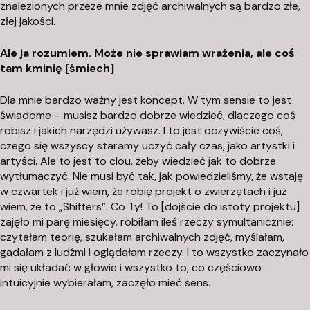
znalezionych przeze mnie zdjęć archiwalnych są bardzo złe,
złej jakości.
Ale ja rozumiem. Może nie sprawiam wrażenia, ale coś
tam kminię [śmiech]
Dla mnie bardzo ważny jest koncept. W tym sensie to jest
świadome – musisz bardzo dobrze wiedzieć, dlaczego coś
robisz i jakich narzędzi używasz. I to jest oczywiście coś,
czego się wszyscy staramy uczyć cały czas, jako artystki i
artyści. Ale to jest to
clou
, żeby wiedzieć jak to dobrze
wytłumaczyć. Nie musi być tak, jak powiedzieliśmy, że wstaję
w czwartek i już wiem, że robię projekt o zwierzętach i już
wiem, że to „Shifters”. Co Ty! To [dojście do istoty projektu]
zajęło mi parę miesięcy, robiłam ileś rzeczy symultanicznie:
czytałam teorię, szukałam archiwalnych zdjęć, myślałam,
gadałam z ludźmi i oglądałam rzeczy. I to wszystko zaczynało
mi się układać w głowie i wszystko to, co częściowo
intuicyjnie wybierałam, zaczęło mieć sens.