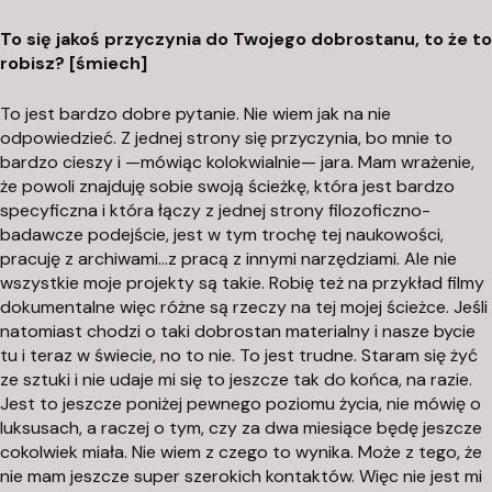
To się jakoś przyczynia do Twojego dobrostanu, to że to
robisz? [śmiech]
To jest bardzo dobre pytanie. Nie wiem jak na nie
odpowiedzieć. Z jednej strony się przyczynia, bo mnie to
bardzo cieszy i —mówiąc kolokwialnie— jara. Mam wrażenie,
że powoli znajduję sobie swoją ścieżkę, która jest bardzo
specyficzna i która łączy z jednej strony filozoficzno-
badawcze podejście, jest w tym trochę tej naukowości,
pracuję z archiwami…z pracą z innymi narzędziami. Ale nie
wszystkie moje projekty są takie. Robię też na przykład filmy
dokumentalne więc różne są rzeczy na tej mojej ścieżce. Jeśli
natomiast chodzi o taki dobrostan materialny i nasze bycie
tu i teraz w świecie, no to nie. To jest trudne. Staram się żyć
ze sztuki i nie udaje mi się to jeszcze tak do końca, na razie.
Jest to jeszcze poniżej pewnego poziomu życia, nie mówię o
luksusach, a raczej o tym, czy za dwa miesiące będę jeszcze
cokolwiek miała. Nie wiem z czego to wynika. Może z tego, że
nie mam jeszcze super szerokich kontaktów. Więc nie jest mi