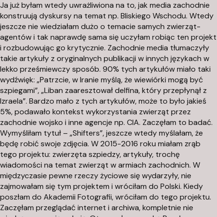
Ja już byłam wtedy uwrażliwiona na to, jak media zachodnie
konstruują dyskursy na temat np. Bliskiego Wschodu. Wtedy
jeszcze nie wiedziałam dużo o temacie samych zwierząt-
agentów i tak naprawdę sama się uczyłam robiąc ten projekt
i rozbudowując go krytycznie. Zachodnie media tłumaczyły
takie artykuły z oryginalnych publikacji w innych językach w
lekko prześmiewczy sposób. 90% tych artykułów miało taki
wydźwięk: „Patrzcie, w Iranie myślą, że wiewiórki mogą być
szpiegami”, „Liban zaaresztował delfina, który przepłynął z
Izraela”. Bardzo mało z tych artykułów, może to było jakieś
5%, podawało kontekst wykorzystania zwierząt przez
zachodnie wojsko i inne agencje np. CIA. Zaczęłam to badać.
Wymyśliłam tytuł – „Shifters”, jeszcze wtedy myślałam, że
będę robić swoje zdjęcia. W 2015-2016 roku miałam zrąb
tego projektu: zwierzęta szpiedzy, artykuły, trochę
wiadomości na temat zwierząt w armiach zachodnich. W
międzyczasie pewne rzeczy życiowe się wydarzyły, nie
zajmowałam się tym projektem i wróciłam do Polski. Kiedy
poszłam do Akademii Fotografii, wróciłam do tego projektu.
Zaczęłam przeglądać internet i archiwa, kompletnie nie