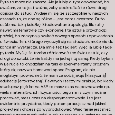
Pyta to może nie zawsze. Ale ja lubię o tym opowiadać, bo
uważam, że to jest ważne, żeby podkreślać te różne drogi
dojścia do sztuki. Wydaje mi się, że szczególnie w naszych
czasach to, że one są różne – jest coraz częstsze. Dużo
osób ma taką ścieżkę. Studiowali antropologię, filozofię
nawet matematykę czy ekonomię. I ta sztuka przychodzi
później, bo zaczynają szukać nowego sposobu opowiadania
o świecie. Ten, którego wyuczyli się na studiach, może nie do
końca im wystarcza. Dla mnie też tak jest. Więc ja lubię takie
pytania. Myślę, że trzeba różnicować ten świat sztuki, czy
drogi do sztuki, że nie każdy ma jedną i tą samą. Kiedy byłam
w Bejrucie to chodziłam na taki eksperymentalny program,
który się nazywa Homeworkspace Program, ale nie
mogłabym powiedzieć, że mam za sobą jakąś [klasyczną]
edukację [artystyczną]. Pewnych rzeczy mi brakuje, bo kiedy
studiujesz pięć lat na ASP to masz czas na poznawanie np.
wielu materiałów, ich fizyczności, tego na i z czym można
pracować, masz czas na eksperymentowanie. I to jest
ewidentnie przydatne, kiedy potem pracujesz nad jakimś
projektem i chcesz go wyprodukować. Więc fajnie jest mieć
szeroką gamę możliwości, a tak to trzeba się wciąż na nowo