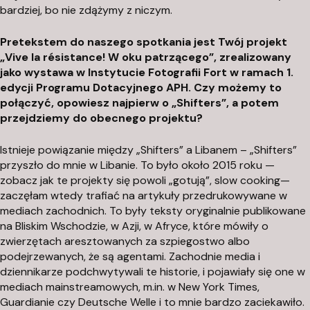
bardziej, bo nie zdążymy z niczym.
Pretekstem do naszego spotkania jest Twój projekt
„Vive la résistance! W oku patrzącego”, zrealizowany
jako wystawa w Instytucie Fotografii Fort w ramach 1.
edycji Programu Dotacyjnego APH. Czy możemy to
połączyć, opowiesz najpierw o „Shifters”, a potem
przejdziemy do obecnego projektu?
Istnieje powiązanie między „Shifters” a Libanem – „Shifters”
przyszło do mnie w Libanie. To było około 2015 roku —
zobacz jak te projekty się powoli „gotują”,
slow cooking
—
zaczęłam wtedy trafiać na artykuły przedrukowywane w
mediach zachodnich. To były teksty oryginalnie publikowane
na Bliskim Wschodzie, w Azji, w Afryce, które mówiły o
zwierzętach aresztowanych za szpiegostwo albo
podejrzewanych, że są agentami. Zachodnie media i
dziennikarze podchwytywali te historie, i pojawiały się one w
mediach mainstreamowych, m.in. w New York Times,
Guardianie czy Deutsche Welle i to mnie bardzo zaciekawiło.