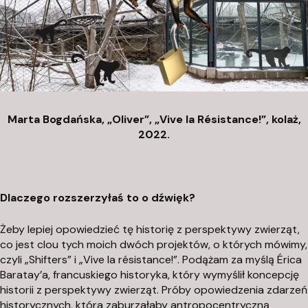
Marta Bogdańska, „Oliver”,
„Vive la Résistance!”, kolaż,
2022.
Dlaczego rozszerzyłaś to o dźwięk?
Żeby lepiej opowiedzieć tę historię z perspektywy zwierząt,
co jest
clou
tych moich dwóch projektów, o których mówimy,
czyli „Shifters” i „Vive la résistance!”. Podążam za myślą Érica
Baratay’a, francuskiego historyka, który wymyślił koncepcję
historii z perspektywy zwierząt. Próby opowiedzenia zdarzeń
historycznych, która zaburzałaby antropocentryczną