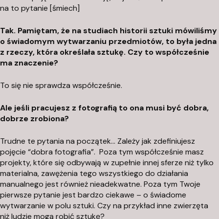
na to pytanie [śmiech]
9
0
Tak. Pamiętam, że na studiach historii sztuki mówiliśmy
2
o świadomym wytwarzaniu przedmiotów, to była jedna
-
z rzeczy, która określała sztukę. Czy to współcześnie
1
ma znaczenie?
2
7
To się nie sprawdza współcześnie.
W
a
Ale jeśli pracujesz z fotografią to ona musi być dobra,
dobrze zrobiona?
r
s
Trudne te pytania na początek… Zależy jak zdefiniujesz
z
pojęcie “dobra fotografia”.
Poza tym współcześnie masz
a
projekty, które się odbywają w zupełnie innej sferze niż tylko
w
materialna, zawężenia tego wszystkiego do działania
a
manualnego jest również nieadekwatne. Poza tym Twoje
pierwsze pytanie jest bardzo ciekawe – o świadome
k
wytwarzanie w polu sztuki. Czy na przykład inne zwierzęta
niż ludzie mogą robić sztukę?
o