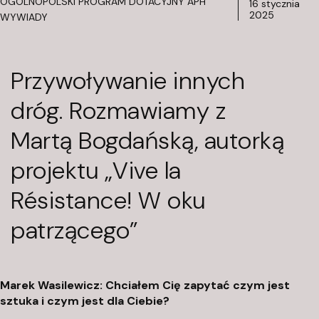
OGÓLNOPOLSKI PROGRAM DOTACYJNY APH
ś
16 stycznia
c
2025
WYWIADY
i
Przywoływanie innych
dróg. Rozmawiamy z
Martą Bogdańską, autorką
projektu „Vive la
Résistance! W oku
K
patrzącego”
F
u
Marek Wasilewicz: Chciałem Cię zapytać czym jest
n
sztuka i czym jest dla Ciebie?
d