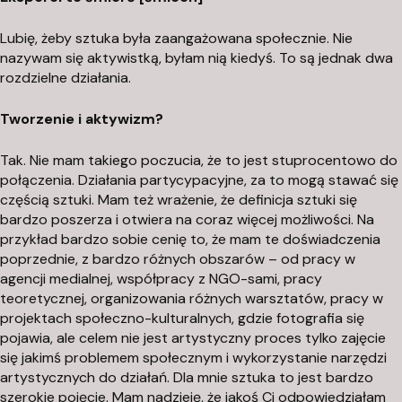
r
Lubię, żeby sztuka była zaangażowana społecznie. Nie
ó
nazywam się aktywistką, byłam nią kiedyś. To są jednak dwa
ż
rozdzielne działania.
H
e
Tworzenie i aktywizm?
s
t
Tak. Nie mam takiego poczucia, że to jest stuprocentowo do
i
połączenia. Działania partycypacyjne, za to mogą stawać się
i
częścią sztuki. Mam też wrażenie, że definicja sztuki się
M
bardzo poszerza i otwiera na coraz więcej możliwości. Na
przykład bardzo sobie cenię to, że mam te doświadczenia
o
poprzednie, z bardzo różnych obszarów – od pracy w
ł
agencji medialnej, współpracy z NGO-sami, pracy
d
teoretycznej, organizowania różnych warsztatów, pracy w
a
projektach społeczno-kulturalnych, gdzie fotografia się
w
pojawia, ale celem nie jest artystyczny proces tylko zajęcie
s
się jakimś problemem społecznym i wykorzystanie narzędzi
k
artystycznych do działań. Dla mnie sztuka to jest bardzo
szerokie pojęcie. Mam nadzieję, że jakoś Ci odpowiedziałam
a