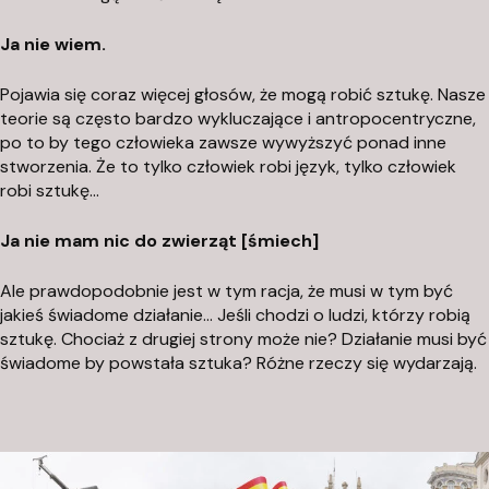
n
Ja nie wiem.
t
a
Pojawia się coraz więcej głosów, że mogą robić sztukę. Nasze
k
teorie są często bardzo wykluczające i antropocentryczne,
t
po to by tego człowieka zawsze wywyższyć ponad inne
@
stworzenia. Że to tylko człowiek robi język, tylko człowiek
f
robi sztukę…
u
Ja nie mam nic do zwierząt [śmiech]
n
d
Ale prawdopodobnie jest w tym racja, że musi w tym być
a
jakieś świadome działanie… Jeśli chodzi o ludzi, którzy robią
c
sztukę. Chociaż z drugiej strony może nie? Działanie musi być
j
świadome by powstała sztuka? Różne rzeczy się wydarzają.
a
a
p
h
.