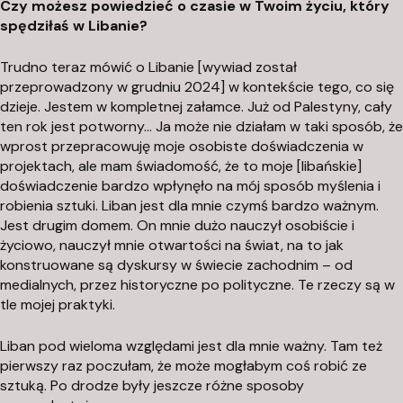
Czy możesz powiedzieć o czasie w Twoim życiu, który
spędziłaś w Libanie?
Trudno teraz mówić o Libanie [wywiad został
przeprowadzony w grudniu 2024] w kontekście tego, co się
dzieje. Jestem w kompletnej załamce. Już od Palestyny, cały
ten rok jest potworny… Ja może nie działam w taki sposób, że
wprost przepracowuję moje osobiste doświadczenia w
projektach, ale mam świadomość, że to moje [libańskie]
doświadczenie bardzo wpłynęło na mój sposób myślenia i
robienia sztuki. Liban jest dla mnie czymś bardzo ważnym.
Jest drugim domem. On mnie dużo nauczył osobiście i
życiowo, nauczył mnie otwartości na świat, na to jak
konstruowane są dyskursy w świecie zachodnim – od
medialnych, przez historyczne po polityczne. Te rzeczy są w
tle mojej praktyki.
Liban pod wieloma względami jest dla mnie ważny. Tam też
pierwszy raz poczułam, że może mogłabym coś robić ze
sztuką. Po drodze były jeszcze różne sposoby