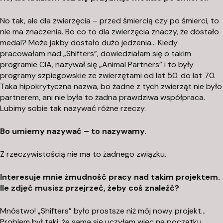
No tak, ale dla zwierzęcia – przed śmiercią czy po śmierci, to
nie ma znaczenia. Bo co to dla zwierzęcia znaczy, że dostało
medal? Może jakby dostało dużo jedzenia… Kiedy
pracowałam nad „Shifters”, dowiedziałam się o takim
programie CIA, nazywał się „Animal Partners” i to były
programy szpiegowskie ze zwierzętami od lat 50. do lat 70.
Taka hipokrytyczna nazwa, bo żadne z tych zwierząt nie było
partnerem, ani nie była to żadna prawdziwa współpraca.
Lubimy sobie tak nazywać różne rzeczy.
Bo umiemy nazywać – to nazywamy.
Z rzeczywistością nie ma to żadnego związku.
Interesuje mnie żmudność pracy nad takim projektem.
Ile zdjęć musisz przejrzeć, żeby coś znaleźć?
Mnóstwo! „Shifters” było prostsze niż mój nowy projekt…
Problem był taki, że sama się uczyłam więc na początku