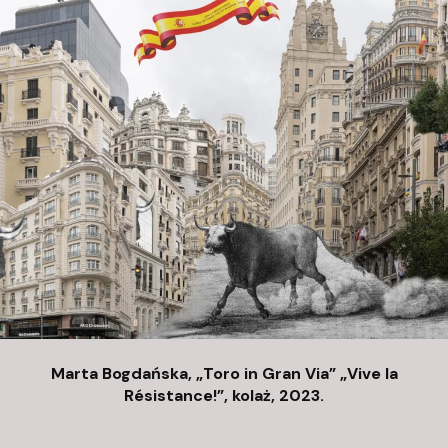
p
l
Marta Bogdańska, „Toro in Gran Via” „Vive la
Résistance!”, kolaż, 2023.