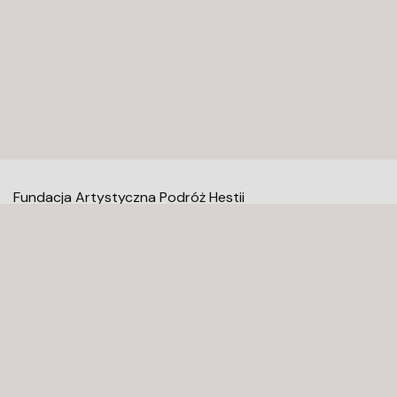
Fundacja Artystyczna Podróż Hestii
Mołdawska 9
02-127 Warszawa
kontakt@fundacjaaph.pl
Newsletter