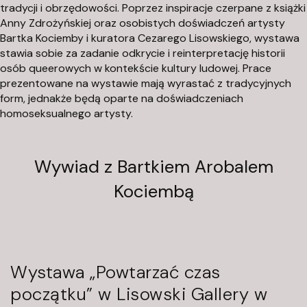
tradycji i obrzędowości. Poprzez inspiracje czerpane z książki
a
Anny Zdrożyńskiej oraz osobistych doświadczeń artysty
c
Bartka Kociemby i kuratora Cezarego Lisowskiego, wystawa
j
stawia sobie za zadanie odkrycie i reinterpretację historii
a
osób queerowych w kontekście kultury ludowej. Prace
A
prezentowane na wystawie mają wyrastać z tradycyjnych
r
form, jednakże będą oparte na doświadczeniach
homoseksualnego artysty.
t
y
s
Wywiad z Bartkiem Arobalem
t
y
Kociembą
c
z
n
a
Wystawa „Powtarzać czas
P
o
początku” w Lisowski Gallery w
d