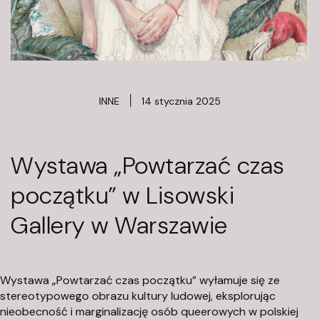
ś
c
i
INNE
14 stycznia 2025
Wystawa „Powtarzać czas
początku” w Lisowski
K
Gallery w Warszawie
F
u
Wystawa „Powtarzać czas początku” wyłamuje się ze
n
stereotypowego obrazu kultury ludowej, eksplorując
nieobecność i marginalizację osób queerowych w polskiej
d